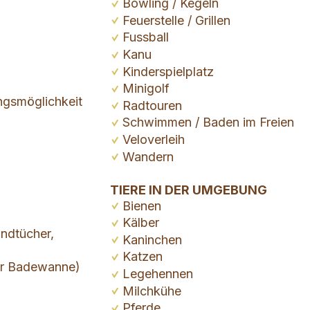
Bowling / Kegeln
Feuerstelle / Grillen
Fussball
Kanu
Kinderspielplatz
Minigolf
ngsmöglichkeit
Radtouren
Schwimmen / Baden im Freien
Veloverleih
Wandern
TIERE IN DER UMGEBUNG
Bienen
Kälber
ndtücher,
Kaninchen
Katzen
er Badewanne)
Legehennen
Milchkühe
Pferde