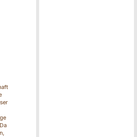
haft
e
ser
ige
 Da
n,