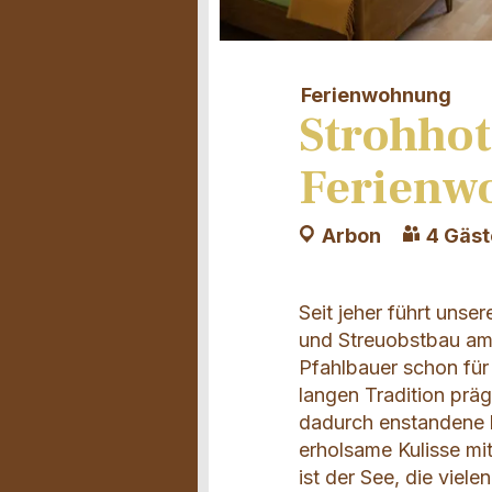
Ferienwohnung
Strohhot
Ferienw
Arbon
4 Gäst
Seit jeher führt unse
und Streuobstbau am
Pfahlbauer schon für
langen Tradition prä
dadurch enstandene l
erholsame Kulisse mi
ist der See, die vie