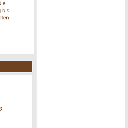
die
 bis
hten
G