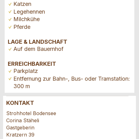
Katzen
Legehennen
Milchkühe
Pferde
LAGE & LANDSCHAFT
Auf dem Bauernhof
ERREICHBARKEIT
Parkplatz
Entfernung zur Bahn-, Bus- oder Tramstation:
300 m
KONTAKT
Anzeige beanstanden
Anzeige weiterempfehlen
Strohhotel Bodensee
Corina Stäheli
Ihr Feedback wird sehr geschätzt!
Empfehlen Sie diese Anzeige an Freunde weiter.
Gastgeberin
Kratzern 39