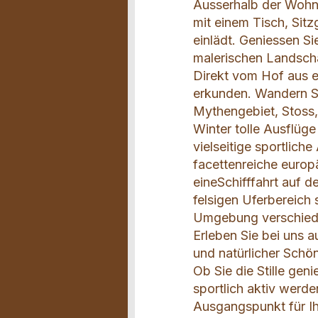
Ausserhalb der Wohnu
mit einem Tisch, Sit
einlädt. Geniessen Si
malerischen Landsch
Direkt vom Hof aus e
erkunden. Wandern Si
Mythengebiet, Stoss,
Winter tolle Ausflüg
vielseitige sportliche
facettenreiche europ
eineSchifffahrt auf 
felsigen Uferbereich
Umgebung verschiede
Erleben Sie bei uns 
und natürlicher Schön
Ob Sie die Stille ge
sportlich aktiv werd
Ausgangspunkt für Ih