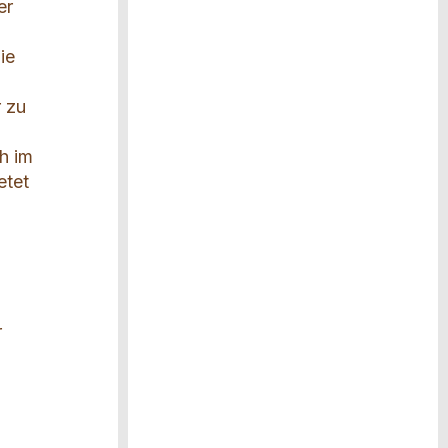
er
ie
r zu
h im
etet
r