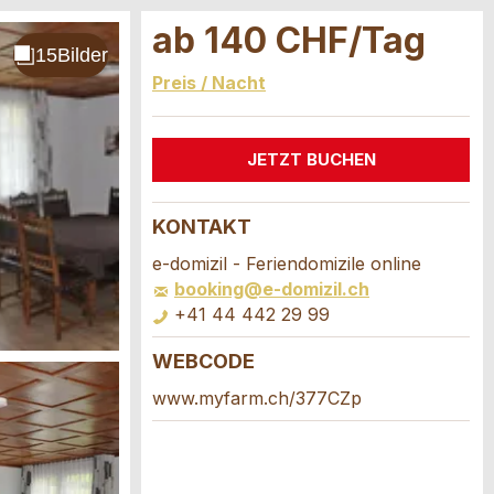
ab 140 CHF/Tag
Preis / Nacht
JETZT BUCHEN
KONTAKT
e-domizil - Feriendomizile online
booking@e-domizil.ch
+41 44 442 29 99
WEBCODE
www.myfarm.ch/377CZp