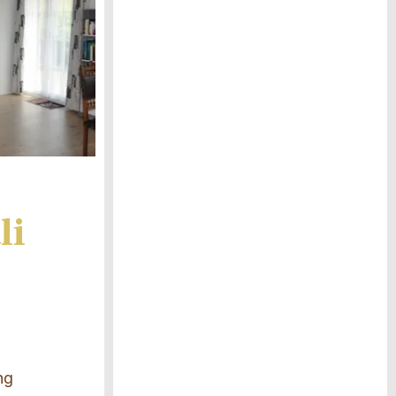
li
ng