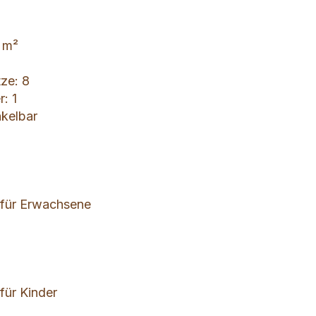
9 m²
tze: 8
: 1
kelbar
e für Erwachsene
 für Kinder