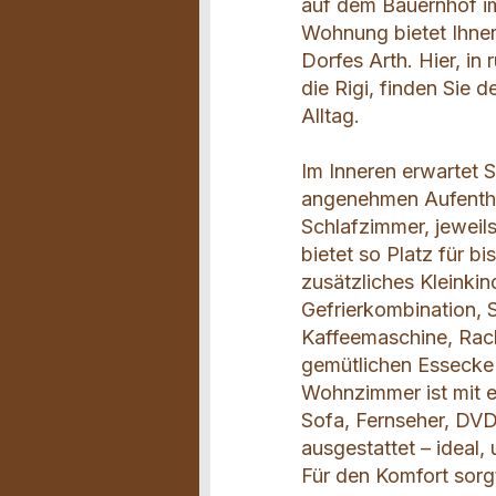
auf dem Bauernhof i
Wohnung bietet Ihnen
Dorfes Arth. Hier, i
die Rigi, finden Sie
Alltag.
Im Inneren erwartet S
angenehmen Aufentha
Schlafzimmer, jeweil
bietet so Platz für b
zusätzliches Kleinkin
Gefrierkombination, 
Kaffeemaschine, Rac
gemütlichen Essecke 
Wohnzimmer ist mit e
Sofa, Fernseher, DVD
ausgestattet – ideal
Für den Komfort sor