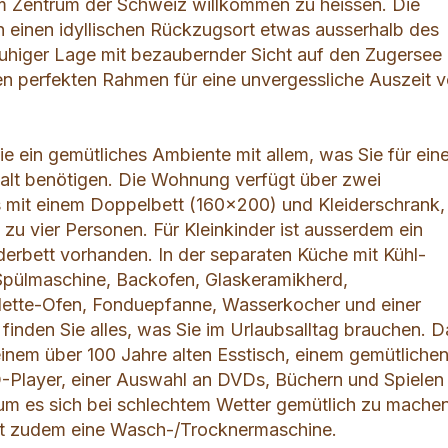
m Zentrum der Schweiz willkommen zu heissen. Die
 einen idyllischen Rückzugsort etwas ausserhalb des
n ruhiger Lage mit bezaubernder Sicht auf den Zugersee
 den perfekten Rahmen für eine unvergessliche Auszeit 
ie ein gemütliches Ambiente mit allem, was Sie für ein
lt benötigen. Die Wohnung verfügt über zwei
s mit einem Doppelbett (160x200) und Kleiderschrank,
is zu vier Personen. Für Kleinkinder ist ausserdem ein
derbett vorhanden. In der separaten Küche mit Kühl-
Spülmaschine, Backofen, Glaskeramikherd,
lette-Ofen, Fonduepfanne, Wasserkocher und einer
finden Sie alles, was Sie im Urlaubsalltag brauchen. D
inem über 100 Jahre alten Esstisch, einem gemütliche
-Player, einer Auswahl an DVDs, Büchern und Spielen
, um es sich bei schlechtem Wetter gemütlich zu machen
gt zudem eine Wasch-/Trocknermaschine.