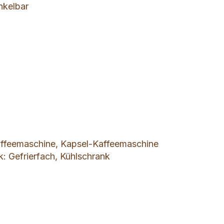
nkelbar
affeemaschine, Kapsel-Kaffeemaschine
k: Gefrierfach, Kühlschrank