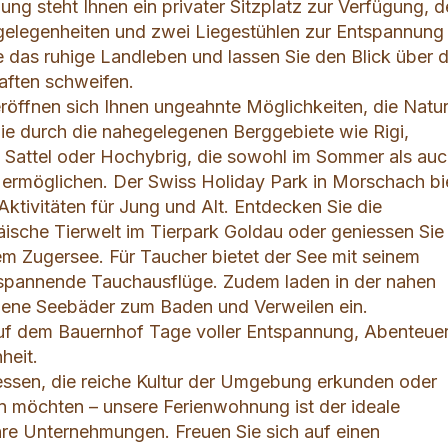
ng steht Ihnen ein privater Sitzplatz zur Verfügung, d
zgelegenheiten und zwei Liegestühlen zur Entspannung
e das ruhige Landleben und lassen Sie den Blick über d
aften schweifen.
röffnen sich Ihnen ungeahnte Möglichkeiten, die Natu
e durch die nahegelegenen Berggebiete wie Rigi,
 Sattel oder Hochybrig, die sowohl im Sommer als auc
e ermöglichen. Der Swiss Holiday Park in Morschach bi
 Aktivitäten für Jung und Alt. Entdecken Sie die
äische Tierwelt im Tierpark Goldau oder geniessen Sie
dem Zugersee. Für Taucher bietet der See mit seinem
 spannende Tauchausflüge. Zudem laden in der nahen
ne Seebäder zum Baden und Verweilen ein.
auf dem Bauernhof Tage voller Entspannung, Abenteue
heit.
niessen, die reiche Kultur der Umgebung erkunden oder
en möchten – unsere Ferienwohnung ist der ideale
re Unternehmungen. Freuen Sie sich auf einen