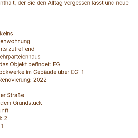
thalt, der Sie den Alltag vergessen lässt und neue
 keins
erienwohnung
chts zutreffend
ehrparteienhaus
 das Objekt befindet: EG
tockwerke im Gebäude über EG: 1
 Renovierung: 2022
der Straße
f dem Grundstück
unft
: 2
 1