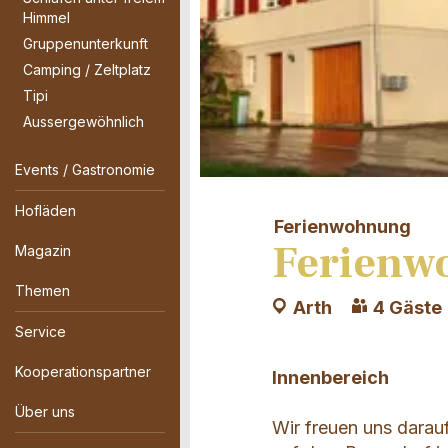
Himmel
Gruppenunterkunft
Camping / Zeltplatz
Tipi
Aussergewöhnlich
Events / Gastronomie
Hofläden
Ferienwohnung
Ferienw
Magazin
Themen
Arth
4 Gäste
Service
Kooperationspartner
Innenbereich
Über uns
Wir freuen uns darau