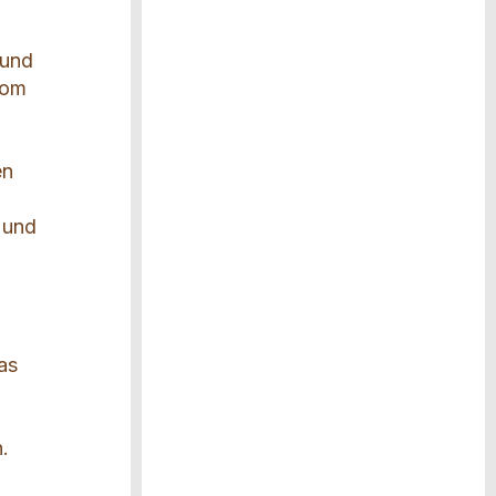
 und
vom
en
 und
as
n
.