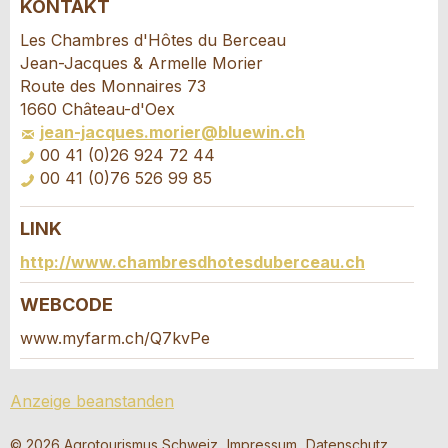
KONTAKT
Anzeige beanstanden
Anzeige weiterempfehlen
Les Chambres d'Hôtes du Berceau
Jean-Jacques & Armelle Morier
Ihr Feedback wird sehr geschätzt!
Empfehlen Sie diese Anzeige an Freunde weiter.
Route des Monnaires 73
1660 Château-d'Oex
jean-jacques.morier@bluewin.ch
Allgemeines Feedback
00 41 (0)26 924 72 44
Anzeige nicht mehr gültig
00 41 (0)76 526 99 85
Anzeige unvollständig
LINK
Buchungsanfrage
http://www.chambresdhotesduberceau.ch
Verfassen Sie eine Nachricht für die
WEBCODE
Kontaktpersonen dieser Anzeige.
www.myfarm.ch/Q7kvPe
* Eingabe erforderlich
Anreise *
Anzeige beanstanden
ANZEIGE WEITEREMPFEHLEN
Kalende
öffnen
Abreise
AUGUST
2026
© 2026 Agrotourismus Schweiz
Impressum
Datenschutz