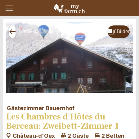
Gästezimmer Bauernhof
Les Chambres d'Hôtes du
Berceau: Zweibett-Zimmer 1
Château-d'Oex
2 Gäste
2 Betten