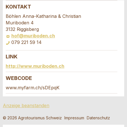
KONTAKT
Anzeige beanstanden
Anzeige weiterempfehlen
Böhlen Anna-Katharina & Christian
Muriboden 4
Ihr Feedback wird sehr geschätzt!
Empfehlen Sie diese Anzeige an Freunde weiter.
3132 Riggisberg
hof@muriboden.ch
079 221 59 14
Allgemeines Feedback
Anzeige nicht mehr gültig
LINK
Anzeige unvollständig
Buchungsanfrage
http://www.muriboden.ch
Verfassen Sie eine Nachricht für die
WEBCODE
Kontaktpersonen dieser Anzeige.
www.myfarm.ch/sDEpqK
Anreise *
Anzeige beanstanden
* Eingabe erforderlich
Kalende
öffnen
Abreise
AUGUST
2026
© 2026 Agrotourismus Schweiz
Impressum
Datenschutz
ANZEIGE WEITEREMPFEHLEN
Kalende