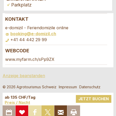
Parkplatz
KONTAKT
Anzeige beanstanden
Anzeige weiterempfehlen
e-domizil - Feriendomizile online
booking@e-domizil.ch
Ihr Feedback wird sehr geschätzt!
Empfehlen Sie diese Anzeige an Freunde weiter.
+41 44 442 29 99
WEBCODE
Allgemeines Feedback
Buchungsanfrage
Anzeige nicht mehr gültig
www.myfarm.ch/sPp9ZX
Anzeige unvollständig
Verfassen Sie eine Nachricht für die
Anzeige beanstanden
Kontaktpersonen dieser Anzeige.
© 2026 Agrotourismus Schweiz
Impressum
Datenschutz
Anreise *
ab 135 CHF/Tag
Kalende
JETZT BUCHEN
Preis / Nacht
öffnen
Abreise
AUGUST
2026
IN KALENDER
ZUR
AUF
AUF X
PER E-MAIL
SEITE
Kalende
* Eingabe erforderlich
EXPORTIEREN
MERKLISTE
FACEBOOK
TEILEN
WEITEREMPFEHLEN
AUSDRUCKEN
Mo
Di
Mi
Do
Fr
Sa
So