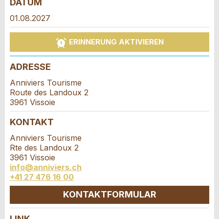
DATUM
Anzeige beanstanden
Anzeige weiterempfehlen
01.08.2027
Reservation
Ihr Feedback wird sehr geschätzt!
Empfehlen Sie diese Anzeige an Freunde weiter.
ERINNERUNG AKTIVIEREN
Veranstaltungsdatum *:
Allgemeines Feedback
ADRESSE
Anzahl der Teilnehmer *:
Anzeige nicht mehr gültig
Anniviers Tourisme
Anzeige unvollständig
Route des Landoux 2
3961 Vissoie
Vorname / Nachname *:
KONTAKT
Anniviers Tourisme
Rte des Landoux 2
Firma / Organisation:
3961 Vissoie
info@anniviers.ch
+41 27 476 16 00
* Eingabe erforderlich
Adresszusatz:
KONTAKTFORMULAR
ANZEIGE WEITEREMPFEHLEN
Nachricht
LINK