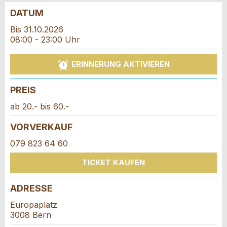
DATUM
Anzeige beanstanden
Anzeige weiterempfehlen
Bis 31.10.2026
08:00 - 23:00 Uhr
Reservation
Ihr Feedback wird sehr geschätzt!
Empfehlen Sie diese Anzeige an Freunde weiter.
ERINNERUNG AKTIVIEREN
Veranstaltungsdatum *:
Allgemeines Feedback
Anzahl der Teilnehmer *:
PREIS
Anzeige nicht mehr gültig
Anzeige unvollständig
ab 20.- bis 60.-
Vorname / Nachname *:
VORVERKAUF
079 823 64 60
TICKET KAUFEN
Firma / Organisation:
ADRESSE
* Eingabe erforderlich
Adresszusatz:
Europaplatz
3008 Bern
ANZEIGE WEITEREMPFEHLEN