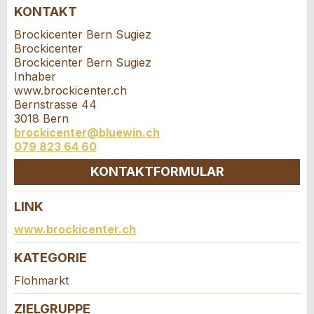
KONTAKT
Nachricht
Schliessen
Strasse und Nr. *:
Brockicenter Bern Sugiez
Brockicenter
Brockicenter Bern Sugiez
PLZ / Ort *:
Inhaber
www.brockicenter.ch
Bernstrasse 44
* Eingabe erforderlich
3018 Bern
E-Mail *:
Zur Qualitätssicherung wird eine Kopie der E-Mail
brockicenter@bluewin.ch
079 823 64 60
an guidle übermittelt.
KONTAKTFORMULAR
Telefon *:
NACHRICHT SENDEN
LINK
Schliessen
Kontakt
Nachricht:
www.brockicenter.ch
KATEGORIE
Verfassen Sie eine Nachricht für die
Kontaktpersonen dieser Anzeige.
Flohmarkt
* Pflichtfeld
Information: Zur Qualitätssicherung wird eine Kopie der
ZIELGRUPPE
E-Mail an guidle gesendet.