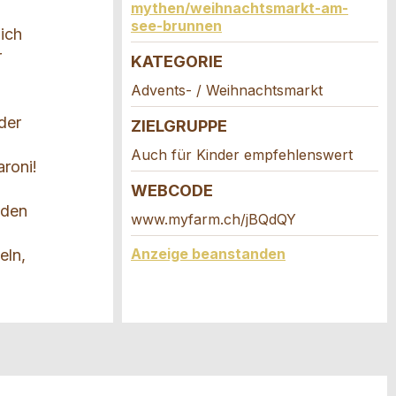
mythen/weihnachtsmarkt-am-
see-brunnen
lich
r
KATEGORIE
Advents- / Weihnachtsmarkt
der
ZIELGRUPPE
Auch für Kinder empfehlenswert
roni!
WEBCODE
 den
www.myfarm.ch/jBQdQY
Anzeige beanstanden
eln,