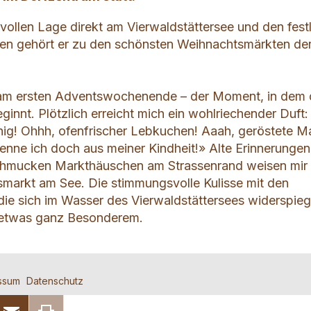
vollen Lage direkt am Vierwaldstättersee und den fest
n gehört er zu den schönsten Weihnachtsmärkten de
, am ersten Adventswochenende – der Moment, in dem 
innt. Plötzlich erreicht mich ein wohlriechender Duft:
g! Ohhh, ofenfrischer Lebkuchen! Aaah, geröstete Ma
kenne ich doch aus meiner Kindheit!» Alte Erinnerungen
chmucken Markthäuschen am Strassenrand weisen mir
arkt am See. Die stimmungsvolle Kulisse mit den
 die sich im Wasser des Vierwaldstättersees widerspieg
 etwas ganz Besonderem.
ssum
Datenschutz
 beanstanden
 weiterempfehlen
F
AUF X
PER E-MAIL
SEITE