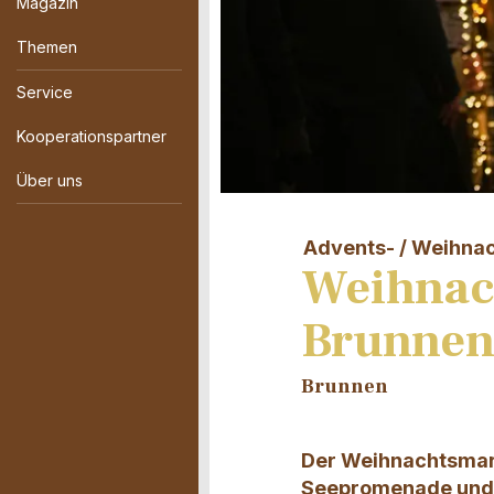
Magazin
Themen
Service
Kooperationspartner
Über uns
Advents- / Weihna
Weihnac
Brunne
Brunnen
Der Weihnachtsmark
Seepromenade und 