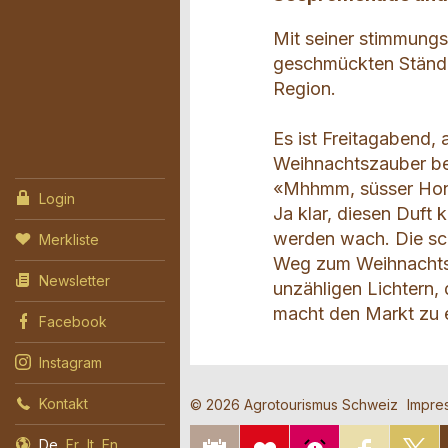
Mit seiner stimmungs
geschmückten Stände
Region.
Es ist Freitagabend
Weihnachtszauber beg
«Mhhmm, süsser Honi
Login
Ja klar, diesen Duft 
werden wach. Die s
Merkliste
Weg zum Weihnachtsm
Newsletter
unzähligen Lichtern,
macht den Markt zu
Facebook
Instagram
Kontakt
© 2026 Agrotourismus Schweiz
Impre
Kontakt
Anzeige
Anzeige
IN KALENDER
ZUR
AUF
AU
De
Fr
It
En