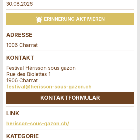
Reservation
30.08.2026
Ihr Feedback wird sehr geschätzt!
Empfehlen Sie diese Anzeige an Freunde weiter.
ERINNERUNG AKTIVIEREN
Veranstaltungsdatum *:
Allgemeines Feedback
Anzahl der Teilnehmer *:
Anzeige nicht mehr gültig
ADRESSE
Anzeige unvollständig
1906 Charrat
Vorname / Nachname *:
KONTAKT
Festival Hérisson sous gazon
Rue des Biolettes 1
Firma / Organisation:
1906 Charrat
festival@herisson-sous-gazon.ch
* Eingabe erforderlich
KONTAKTFORMULAR
Adresszusatz:
ANZEIGE WEITEREMPFEHLEN
LINK
Kontakt
Nachricht
Schliessen
herisson-sous-gazon.ch/
Strasse und Nr. *:
KATEGORIE
Verfassen Sie eine Nachricht für die