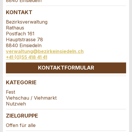
8840 Einsiedeln
Firma / Organisation:
KONTAKT
Bezirksverwaltung
* Eingabe erforderlich
Rathaus
Adresszusatz:
Postfach 161
ANZEIGE WEITEREMPFEHLEN
Hauptstrasse 78
8840 Einsiedeln
Nachricht
Schliessen
verwaltung@bezirkeinsiedeln.ch
Strasse und Nr. *:
+41 (0)55 418 41 41
KONTAKTFORMULAR
PLZ / Ort *:
KATEGORIE
Kontakt
* Eingabe erforderlich
Fest
E-Mail *:
Viehschau / Viehmarkt
Zur Qualitätssicherung wird eine Kopie der E-Mail
Nutzvieh
Verfassen Sie eine Nachricht für die
an guidle übermittelt.
Kontaktpersonen dieser Anzeige.
ZIELGRUPPE
Telefon *:
NACHRICHT SENDEN
Offen für alle
Schliessen