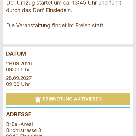
Der Umzug startet um ca. 13:45 Uhr und führt
durch das Dorf Einsiedeln.
Die Veranstaltung findet im Freien statt.
DATUM
Anzeige beanstanden
Anzeige weiterempfehlen
29.09.2026
09:00 Uhr
Reservation
Ihr Feedback wird sehr geschätzt!
Empfehlen Sie diese Anzeige an Freunde weiter.
28.09.2027
09:00 Uhr
Veranstaltungsdatum *:
Allgemeines Feedback
Anzahl der Teilnehmer *:
ERINNERUNG AKTIVIEREN
Anzeige nicht mehr gültig
Anzeige unvollständig
ADRESSE
Vorname / Nachname *:
Brüel-Areal
Birchlistrasse 3