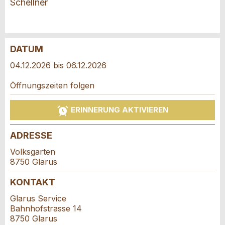
Schellner
DATUM
Anzeige beanstanden
Anzeige weiterempfehlen
04.12.2026 bis 06.12.2026
Reservation
Öffnungszeiten folgen
Ihr Feedback wird sehr geschätzt!
Empfehlen Sie diese Anzeige an Freunde weiter.
Veranstaltungsdatum *:
ERINNERUNG AKTIVIEREN
Allgemeines Feedback
Anzahl der Teilnehmer *:
Anzeige nicht mehr gültig
ADRESSE
Anzeige unvollständig
Volksgarten
Vorname / Nachname *:
8750 Glarus
KONTAKT
Glarus Service
Firma / Organisation:
Bahnhofstrasse 14
8750 Glarus