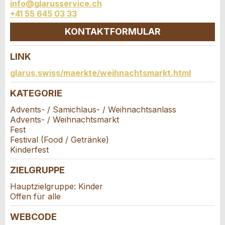
info@glarusservice.ch
* Eingabe erforderlich
Adresszusatz:
+41 55 645 03 33
ANZEIGE WEITEREMPFEHLEN
KONTAKTFORMULAR
Nachricht
Schliessen
Strasse und Nr. *:
LINK
Kontakt
glarus.swiss/maerkte/weihnachtsmarkt.html
PLZ / Ort *:
KATEGORIE
Verfassen Sie eine Nachricht für die
Kontaktpersonen dieser Anzeige.
Advents- / Samichlaus- / Weihnachtsanlass
* Eingabe erforderlich
Advents- / Weihnachtsmarkt
E-Mail *:
Zur Qualitätssicherung wird eine Kopie der E-Mail
Fest
Festival (Food / Getränke)
an guidle übermittelt.
Kinderfest
Telefon *:
NACHRICHT SENDEN
ZIELGRUPPE
Schliessen
Hauptzielgruppe: Kinder
Offen für alle
Nachricht:
WEBCODE
Adresse