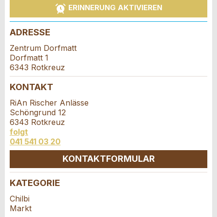
ERINNERUNG AKTIVIEREN
Veranstaltungsdatum *:
Allgemeines Feedback
Anzahl der Teilnehmer *:
ADRESSE
Anzeige nicht mehr gültig
Anzeige unvollständig
Zentrum Dorfmatt
Dorfmatt 1
Vorname / Nachname *:
6343 Rotkreuz
KONTAKT
RiAn Rischer Anlässe
Firma / Organisation:
Schöngrund 12
6343 Rotkreuz
folgt
* Eingabe erforderlich
Adresszusatz:
041 541 03 20
ANZEIGE WEITEREMPFEHLEN
KONTAKTFORMULAR
Nachricht
Schliessen
Strasse und Nr. *:
KATEGORIE
Kontakt
Chilbi
Markt
PLZ / Ort *: