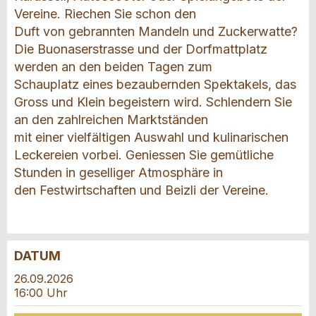
Vereine. Riechen Sie schon den
Duft von gebrannten Mandeln und Zuckerwatte?
Die Buonaserstrasse und der Dorfmattplatz
werden an den beiden Tagen zum
Schauplatz eines bezaubernden Spektakels, das
Gross und Klein begeistern wird. Schlendern Sie
an den zahlreichen Marktständen
mit einer vielfältigen Auswahl und kulinarischen
Leckereien vorbei. Geniessen Sie gemütliche
Stunden in geselliger Atmosphäre in
den Festwirtschaften und Beizli der Vereine.
DATUM
Anzeige beanstanden
Anzeige weiterempfehlen
26.09.2026
16:00 Uhr
Reservation
Ihr Feedback wird sehr geschätzt!
Empfehlen Sie diese Anzeige an Freunde weiter.