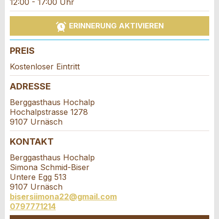
12:00 - 17:00 Uhr
Reservation
Ihr Feedback wird sehr geschätzt!
Empfehlen Sie diese Anzeige an Freunde weiter.
ERINNERUNG AKTIVIEREN
Veranstaltungsdatum *:
Allgemeines Feedback
Anzahl der Teilnehmer *:
PREIS
Anzeige nicht mehr gültig
Anzeige unvollständig
Kostenloser Eintritt
Vorname / Nachname *:
ADRESSE
Berggasthaus Hochalp
Hochalpstrasse 1278
9107 Urnäsch
Firma / Organisation:
KONTAKT
* Eingabe erforderlich
Berggasthaus Hochalp
Adresszusatz:
Simona Schmid-Biser
ANZEIGE WEITEREMPFEHLEN
Untere Egg 513
9107 Urnäsch
Nachricht
Schliessen
Strasse und Nr. *:
bisersiimona22@gmail.com
0797771214