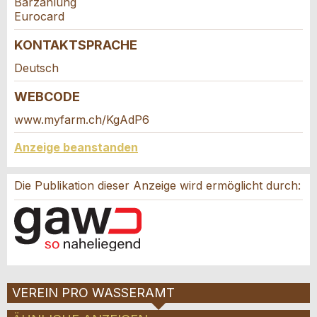
Barzahlung
Adresse
Eurocard
* Pflichtfeld
KONTAKTSPRACHE
Information: Zur Qualitätssicherung wird eine Kopie der
E-Mail an guidle gesendet.
Deutsch
This site is protected by reCAPTCHA and the Google
Privacy
WEBCODE
Policy
and
Terms of Service
apply.
www.myfarm.ch/KgAdP6
SCHLIESSEN
Anzeige beanstanden
ANMELDEN
Die Publikation dieser Anzeige wird ermöglicht durch:
Nachricht
VEREIN PRO WASSERAMT
* Eingabe erforderlich