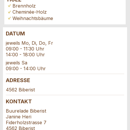
Brennholz
Cheminée-Holz
Weihnachtsbäume
DATUM
Anzeige beanstanden
Anzeige weiterempfehlen
jeweils Mo, Di, Do, Fr
09:00 - 11:30 Uhr
Reservation
14:00 - 18:00 Uhr
Ihr Feedback wird sehr geschätzt!
Empfehlen Sie diese Anzeige an Freunde weiter.
jeweils Sa
Veranstaltungsdatum *:
09:00 - 14:00 Uhr
Allgemeines Feedback
Anzahl der Teilnehmer *:
Anzeige nicht mehr gültig
ADRESSE
Anzeige unvollständig
4562 Biberist
Vorname / Nachname *:
KONTAKT
Buurelade Biberist
Janine Heri
Firma / Organisation:
Fiderholzstrasse 7
4562 Biberist