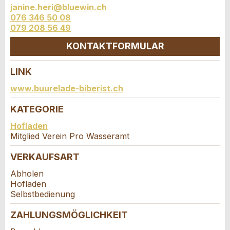
janine.heri@bluewin.ch
* Eingabe erforderlich
076 346 50 08
Adresszusatz:
079 208 56 49
ANZEIGE WEITEREMPFEHLEN
KONTAKTFORMULAR
Nachricht
Schliessen
Strasse und Nr. *:
LINK
Kontakt
www.buurelade-biberist.ch
PLZ / Ort *:
KATEGORIE
Verfassen Sie eine Nachricht für die
Kontaktpersonen dieser Anzeige.
* Eingabe erforderlich
Hofladen
Mitglied Verein Pro Wasseramt
E-Mail *:
Zur Qualitätssicherung wird eine Kopie der E-Mail
an guidle übermittelt.
VERKAUFSART
Abholen
Telefon *:
NACHRICHT SENDEN
Hofladen
Selbstbedienung
Schliessen
Nachricht:
ZAHLUNGSMÖGLICHKEIT