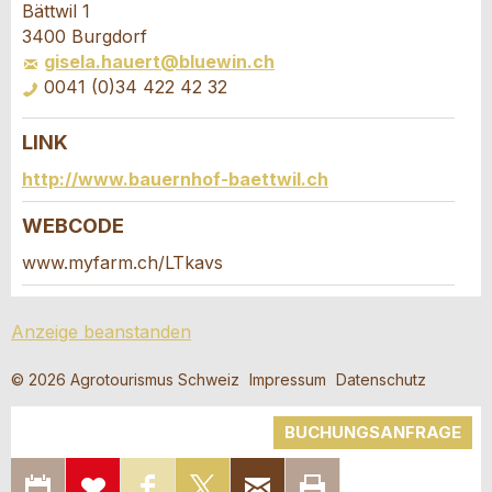
Ihr Feedback wird sehr geschätzt!
Empfehlen Sie diese Anzeige an Freunde weiter.
Bättwil 1
3400 Burgdorf
gisela.hauert@bluewin.ch
Allgemeines Feedback
0041 (0)34 422 42 32
Anzeige nicht mehr gültig
Anzeige unvollständig
LINK
Buchungsanfrage
http://www.bauernhof-baettwil.ch
Verfassen Sie eine Nachricht für die
WEBCODE
Kontaktpersonen dieser Anzeige.
www.myfarm.ch/LTkavs
* Eingabe erforderlich
Anreise *
Anzeige beanstanden
Kalende
ANZEIGE WEITEREMPFEHLEN
öffnen
Abreise
AUGUST
2026
© 2026 Agrotourismus Schweiz
Impressum
Datenschutz
Kalende
Nachricht
Schliessen
Mo
Di
Mi
Do
Fr
Sa
So
öffnen
BUCHUNGSANFRAGE
AUGUST
2026
IN KALENDER
ZUR
AUF
AUF X
PER E-MAIL
SEITE
Mo
27
28
Di
29
Mi
Do
30
31
Fr
Sa
1
So
2