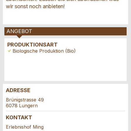
wir sonst noch anbieten!
ANGEBOT
PRODUKTIONSART
Biologische Produktion (Bio)
ADRESSE
Anzeige beanstanden
Anzeige weiterempfehlen
Brünigstrasse 49
6078 Lungern
Reservation
Ihr Feedback wird sehr geschätzt!
Empfehlen Sie diese Anzeige an Freunde weiter.
KONTAKT
Veranstaltungsdatum *:
Erlebnishof Ming
Allgemeines Feedback