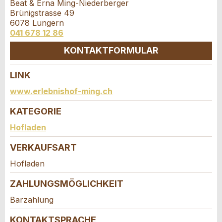
Beat & Erna Ming-Niederberger
Anzahl der Teilnehmer *:
Anzeige nicht mehr gültig
Brünigstrasse 49
Anzeige unvollständig
6078 Lungern
041 678 12 86
Vorname / Nachname *:
KONTAKTFORMULAR
LINK
Firma / Organisation:
Kontakt
www.erlebnishof-ming.ch
* Eingabe erforderlich
KATEGORIE
Verfassen Sie eine Nachricht für die
Adresszusatz:
Kontaktpersonen dieser Anzeige.
Hofladen
ANZEIGE WEITEREMPFEHLEN
VERKAUFSART
Nachricht
Schliessen
Strasse und Nr. *:
Hofladen
ZAHLUNGSMÖGLICHKEIT
PLZ / Ort *:
Barzahlung
* Eingabe erforderlich
KONTAKTSPRACHE