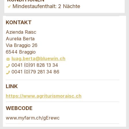
Mindestaufenthalt: 2 Nächte
KONTAKT
Anzeige beanstanden
Anzeige weiterempfehlen
Azienda Raisc
Aurelia Berta
Ihr Feedback wird sehr geschätzt!
Empfehlen Sie diese Anzeige an Freunde weiter.
Via Braggio 26
6544 Braggio
luag.berta@bluewin.ch
Allgemeines Feedback
0041 (0)91 828 13 34
Anzeige nicht mehr gültig
0041 (0)79 281 34 86
Anzeige unvollständig
LINK
Buchungsanfrage
https://www.agriturismoraisc.ch
Verfassen Sie eine Nachricht für die
WEBCODE
Kontaktpersonen dieser Anzeige.
www.myfarm.ch/gErewc
* Eingabe erforderlich