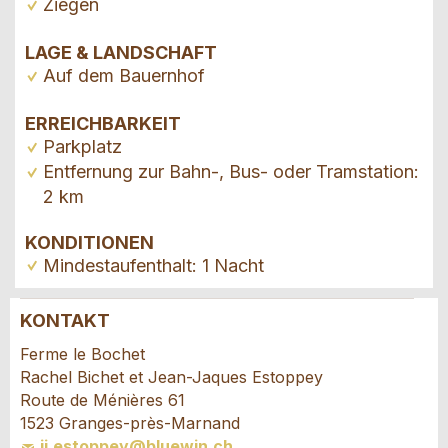
Ziegen
LAGE & LANDSCHAFT
Auf dem Bauernhof
ERREICHBARKEIT
Parkplatz
Entfernung zur Bahn-, Bus- oder Tramstation:
2 km
KONDITIONEN
Mindestaufenthalt: 1 Nacht
KONTAKT
Anzeige beanstanden
Anzeige weiterempfehlen
Ferme le Bochet
Rachel Bichet et Jean-Jaques Estoppey
Ihr Feedback wird sehr geschätzt!
Empfehlen Sie diese Anzeige an Freunde weiter.
Route de Ménières 61
1523 Granges-près-Marnand
jj.estoppey@bluewin.ch