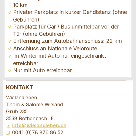
10 km
Privater Parkplatz in kurzer Gehdistanz (ohne
Gebühren)
Parkplatz für Car / Bus unmittelbar vor der
Tür (ohne Gebühren)
Entfernung zum Autobahnanschluss: 22 km
Anschluss an Nationale Veloroute
Im Winter mit Auto nur eingeschränkt
erreichbar
Nur mit Auto erreichbar
KONTAKT
Anzeige beanstanden
Anzeige weiterempfehlen
Wielandleben
Thom & Salome Wieland
Ihr Feedback wird sehr geschätzt!
Empfehlen Sie diese Anzeige an Freunde weiter.
Grub 235
3538 Röthenbach i.E.
info@wielandleben.ch
Allgemeines Feedback
0041 (0)78 876 86 52
Anzeige nicht mehr gültig