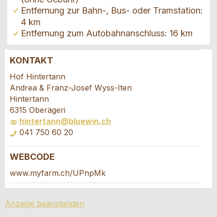
Entfernung zur Bahn-, Bus- oder Tramstation:
4 km
Entfernung zum Autobahnanschluss: 16 km
KONTAKT
Anzeige beanstanden
Anzeige weiterempfehlen
Hof Hintertann
Andrea & Franz-Josef Wyss-Iten
Ihr Feedback wird sehr geschätzt!
Empfehlen Sie diese Anzeige an Freunde weiter.
Hintertann
6315 Oberägeri
hintertann@bluewin.ch
Allgemeines Feedback
041 750 60 20
Anzeige nicht mehr gültig
Anzeige unvollständig
WEBCODE
Buchungsanfrage
www.myfarm.ch/UPnpMk
Verfassen Sie eine Nachricht für die
Anzeige beanstanden
Kontaktpersonen dieser Anzeige.