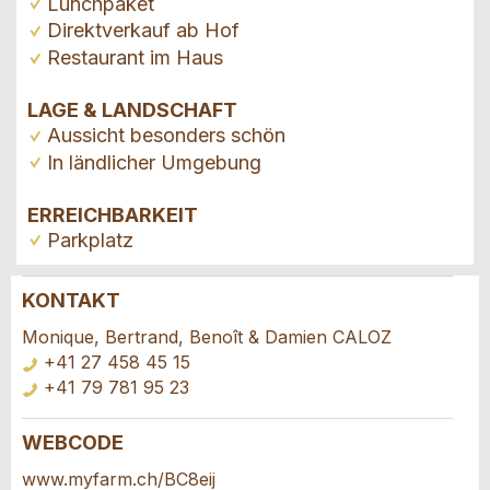
Lunchpaket
Direktverkauf ab Hof
Restaurant im Haus
LAGE & LANDSCHAFT
Aussicht besonders schön
In ländlicher Umgebung
ERREICHBARKEIT
Parkplatz
KONTAKT
Anzeige beanstanden
Anzeige weiterempfehlen
Monique, Bertrand, Benoît & Damien CALOZ
+41 27 458 45 15
Ihr Feedback wird sehr geschätzt!
Empfehlen Sie diese Anzeige an Freunde weiter.
+41 79 781 95 23
Allgemeines Feedback
WEBCODE
Buchungsanfrage
Anzeige nicht mehr gültig
www.myfarm.ch/BC8eij