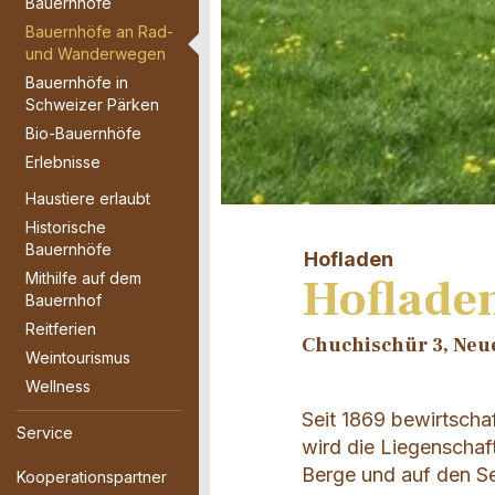
Bauernhöfe
Bauernhöfe an Rad-
und Wanderwegen
Bauernhöfe in
Schweizer Pärken
Bio-Bauernhöfe
Erlebnisse
Haustiere erlaubt
Historische
Bauernhöfe
Hofladen
Mithilfe auf dem
Hoflade
Bauernhof
Reitferien
Chuchischür 3, Neu
Weintourismus
Wellness
Seit 1869 bewirtsch
Service
wird die Liegenschaf
Berge und auf den Se
Kooperationspartner