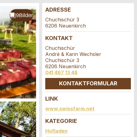
ADRESSE
Chuchischür 3
6206 Neuenkirch
KONTAKT
Chuchischür
André & Karin Wechsler
Chuchischür 3
6206 Neuenkirch
041 467 13 48
KONTAKTFORMULAR
LINK
www.swissfarm.net
KATEGORIE
Hofladen