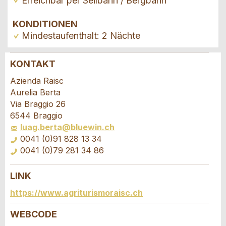
Erreichbar per Seilbahn / Bergbahn
KONDITIONEN
Mindestaufenthalt: 2 Nächte
KONTAKT
Anzeige beanstanden
Anzeige weiterempfehlen
Azienda Raisc
Aurelia Berta
Ihr Feedback wird sehr geschätzt!
Empfehlen Sie diese Anzeige an Freunde weiter.
Via Braggio 26
6544 Braggio
luag.berta@bluewin.ch
Allgemeines Feedback
0041 (0)91 828 13 34
Anzeige nicht mehr gültig
0041 (0)79 281 34 86
Anzeige unvollständig
LINK
Buchungsanfrage
https://www.agriturismoraisc.ch
Verfassen Sie eine Nachricht für die
WEBCODE