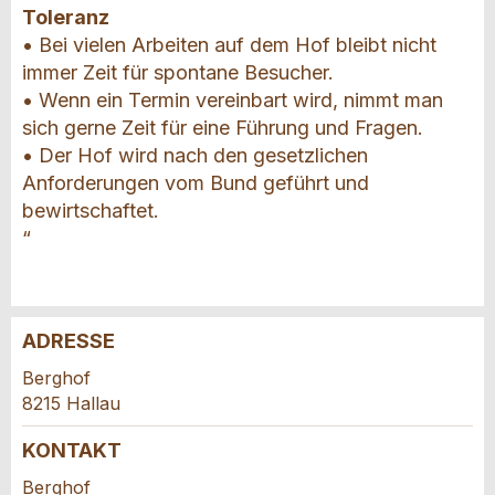
Toleranz
• Bei vielen Arbeiten auf dem Hof bleibt nicht
immer Zeit für spontane Besucher.
• Wenn ein Termin vereinbart wird, nimmt man
sich gerne Zeit für eine Führung und Fragen.
• Der Hof wird nach den gesetzlichen
Anforderungen vom Bund geführt und
bewirtschaftet.
“
ADRESSE
Anzeige beanstanden
Anzeige weiterempfehlen
Berghof
8215 Hallau
Ihr Feedback wird sehr geschätzt!
Empfehlen Sie diese Anzeige an Freunde weiter.
KONTAKT
Allgemeines Feedback
Berghof