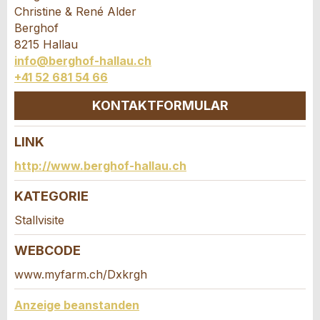
Anzeige nicht mehr gültig
Christine & René Alder
Anzeige unvollständig
Berghof
8215 Hallau
info@berghof-hallau.ch
+41 52 681 54 66
KONTAKTFORMULAR
LINK
* Eingabe erforderlich
Kontakt
http://www.berghof-hallau.ch
ANZEIGE WEITEREMPFEHLEN
Verfassen Sie eine Nachricht für die
KATEGORIE
Kontaktpersonen dieser Anzeige.
Nachricht
Schliessen
Stallvisite
WEBCODE
www.myfarm.ch/Dxkrgh
Anzeige beanstanden
* Eingabe erforderlich