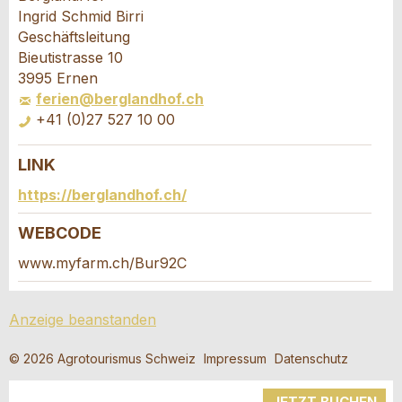
Ingrid Schmid Birri
Ihr Feedback wird sehr geschätzt!
Empfehlen Sie diese Anzeige an Freunde weiter.
Geschäftsleitung
Bieutistrasse 10
3995 Ernen
Allgemeines Feedback
ferien@berglandhof.ch
Anzeige nicht mehr gültig
+41 (0)27 527 10 00
Anzeige unvollständig
LINK
Buchungsanfrage
https://berglandhof.ch/
Verfassen Sie eine Nachricht für die
WEBCODE
Kontaktpersonen dieser Anzeige.
www.myfarm.ch/Bur92C
* Eingabe erforderlich
Anreise *
Anzeige beanstanden
ANZEIGE WEITEREMPFEHLEN
Kalende
öffnen
Abreise
AUGUST
2026
© 2026 Agrotourismus Schweiz
Impressum
Datenschutz
Nachricht
Schliessen
Kalende
Mo
Di
Mi
Do
Fr
Sa
So
öffnen
JETZT BUCHEN