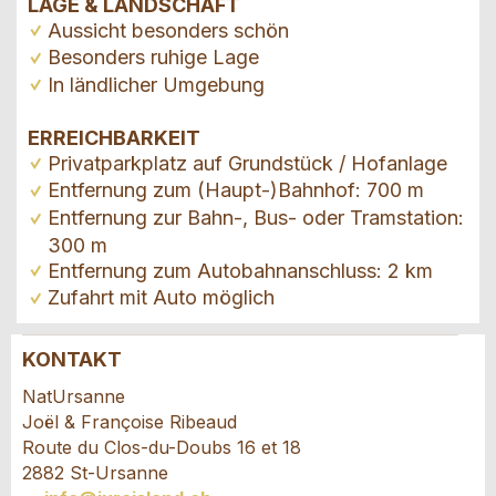
LAGE & LANDSCHAFT
Aussicht besonders schön
Besonders ruhige Lage
In ländlicher Umgebung
ERREICHBARKEIT
Privatparkplatz auf Grundstück / Hofanlage
Entfernung zum (Haupt-)Bahnhof: 700 m
Entfernung zur Bahn-, Bus- oder Tramstation:
300 m
Entfernung zum Autobahnanschluss: 2 km
Zufahrt mit Auto möglich
KONTAKT
Anzeige beanstanden
Anzeige weiterempfehlen
NatUrsanne
Joël & Françoise Ribeaud
Ihr Feedback wird sehr geschätzt!
Empfehlen Sie diese Anzeige an Freunde weiter.
Route du Clos-du-Doubs 16 et 18
2882 St-Ursanne