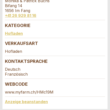
Monika & Patrick Buchs
Anzahl der Teilnehmer *:
Anzeige nicht mehr gültig
Bifang 14
Anzeige unvollständig
1656 Im Fang
+41 26 929 81 16
Vorname / Nachname *:
KATEGORIE
Kontakt
Hofladen
Firma / Organisation:
VERKAUFSART
Verfassen Sie eine Nachricht für die
Kontaktpersonen dieser Anzeige.
Hofladen
* Eingabe erforderlich
Adresszusatz:
KONTAKTSPRACHE
ANZEIGE WEITEREMPFEHLEN
Deutsch
Nachricht
Schliessen
Französisch
Strasse und Nr. *:
WEBCODE
www.myfarm.ch/HMc19M
PLZ / Ort *:
Anzeige beanstanden
Adresse
* Eingabe erforderlich