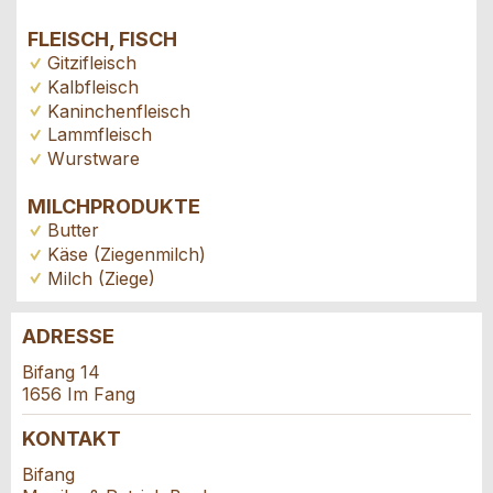
FLEISCH, FISCH
Gitzifleisch
Kalbfleisch
Kaninchenfleisch
Lammfleisch
Wurstware
MILCHPRODUKTE
Butter
Käse (Ziegenmilch)
Milch (Ziege)
ADRESSE
Anzeige beanstanden
Anzeige weiterempfehlen
Bifang 14
1656 Im Fang
Reservation
Ihr Feedback wird sehr geschätzt!
Empfehlen Sie diese Anzeige an Freunde weiter.
KONTAKT
Veranstaltungsdatum *:
Bifang
Allgemeines Feedback