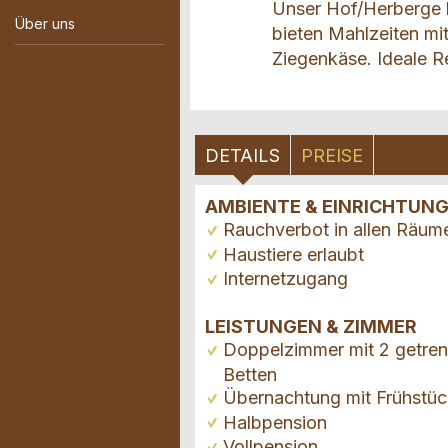
Unser Hof/Herberge l
Über uns
bieten Mahlzeiten mi
Ziegenkäse. Ideale 
DETAILS
PREISE
AMBIENTE & EINRICHTUN
Rauchverbot in allen Räum
Haustiere erlaubt
Internetzugang
LEISTUNGEN & ZIMMER
Doppelzimmer mit 2 getren
Betten
Übernachtung mit Frühstüc
Halbpension
Vollpension