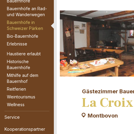
Bauernhöfe
Bauernhöfe an Rad-
und Wanderwegen
Bauernhöfe in
Schweizer Pärken
Bio-Bauernhöfe
Erlebnisse
Haustiere erlaubt
Historische
Bauernhöfe
Mithilfe auf dem
Bauernhof
Reitferien
Gästezimmer Baue
La Croix
Weintourismus
Wellness
Montbovon
Service
Kooperationspartner