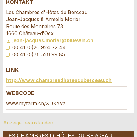
KONTAKT
Anzeige beanstanden
Anzeige weiterempfehlen
Les Chambres d'Hôtes du Berceau
Jean-Jacques & Armelle Morier
Ihr Feedback wird sehr geschätzt!
Empfehlen Sie diese Anzeige an Freunde weiter.
Route des Monnaires 73
1660 Château-d'Oex
jean-jacques.morier@bluewin.ch
Allgemeines Feedback
00 41 (0)26 924 72 44
Anzeige nicht mehr gültig
00 41 (0)76 526 99 85
Anzeige unvollständig
LINK
Buchungsanfrage
http://www.chambresdhotesduberceau.ch
Verfassen Sie eine Nachricht für die
WEBCODE
Kontaktpersonen dieser Anzeige.
www.myfarm.ch/XUKYya
* Eingabe erforderlich
Anreise *
Anzeige beanstanden
ANZEIGE WEITEREMPFEHLEN
Kalende
öffnen
Abreise
LES CHAMBRES D'HÔTES DU BERCEAU
AUGUST
2026