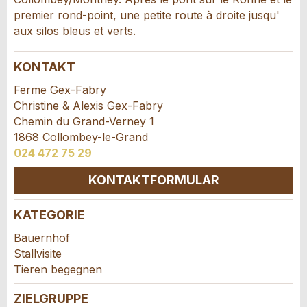
premier rond-point, une petite route à droite jusqu'
aux silos bleus et verts.
KONTAKT
Ferme Gex-Fabry
Christine & Alexis Gex-Fabry
Chemin du Grand-Verney 1
* Eingabe erforderlich
1868 Collombey-le-Grand
ANZEIGE WEITEREMPFEHLEN
024 472 75 29
KONTAKTFORMULAR
Nachricht
Schliessen
KATEGORIE
Kontakt
Bauernhof
Stallvisite
Verfassen Sie eine Nachricht für die
Tieren begegnen
* Eingabe erforderlich
Kontaktpersonen dieser Anzeige.
Zur Qualitätssicherung wird eine Kopie der E-Mail
ZIELGRUPPE