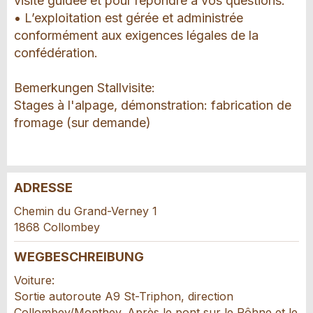
visite guidée et pour répondre à vos questions.
• L’exploitation est gérée et administrée
conformément aux exigences légales de la
confédération.
Bemerkungen Stallvisite:
Stages à l'alpage, démonstration: fabrication de
fromage (sur demande)
ADRESSE
Anzeige beanstanden
Anzeige weiterempfehlen
Chemin du Grand-Verney 1
1868 Collombey
Ihr Feedback wird sehr geschätzt!
Empfehlen Sie diese Anzeige an Freunde weiter.
WEGBESCHREIBUNG
Allgemeines Feedback
Voiture:
Anzeige nicht mehr gültig
Sortie autoroute A9 St-Triphon, direction
Anzeige unvollständig
Collombey/Monthey. Après le pont sur le Rôhne et le