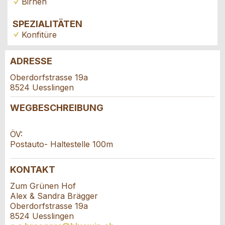
Birnen
SPEZIALITÄTEN
Konfitüre
ADRESSE
Anzeige beanstanden
Anzeige weiterempfehlen
Oberdorfstrasse 19a
8524 Uesslingen
Reservation
Ihr Feedback wird sehr geschätzt!
Empfehlen Sie diese Anzeige an Freunde weiter.
WEGBESCHREIBUNG
Veranstaltungsdatum *:
Allgemeines Feedback
ÖV:
Anzahl der Teilnehmer *:
Anzeige nicht mehr gültig
Postauto- Haltestelle 100m
Anzeige unvollständig
KONTAKT
Vorname / Nachname *:
Zum Grünen Hof
Alex & Sandra Brägger
Oberdorfstrasse 19a
Firma / Organisation:
8524 Uesslingen