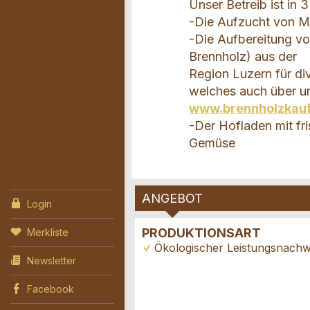
Unser Betreib ist in 3
-Die Aufzucht von M
-Die Aufbereitung v
Brennholz) aus der
Region Luzern für di
welches auch über u
www.brennholzkau
-Der Hofladen mit f
Gemüse
ANGEBOT
Login
PRODUKTIONSART
Merkliste
Ökologischer Leistungsnachw
Newsletter
Facebook