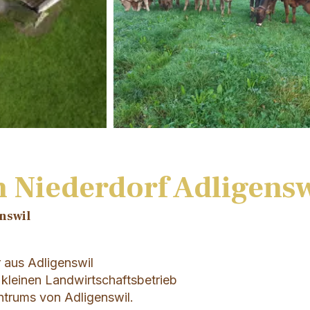
 Niederdorf Adligensw
enswil
er aus Adligenswil
 kleinen Landwirtschaftsbetrieb
trums von Adligenswil.