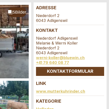
ADRESSE
Niederdorf 2
6043 Adligenswil
KONTAKT
Niederdorf Adligenswil
Melanie & Werni Koller
Niederdorf 2
6043 Adligenswil
werni-koller@bluewin.ch
+41 79 640 08 77
KONTAKTFORMULAR
LINK
www.mutterkuhrinder.ch
KATEGORIE