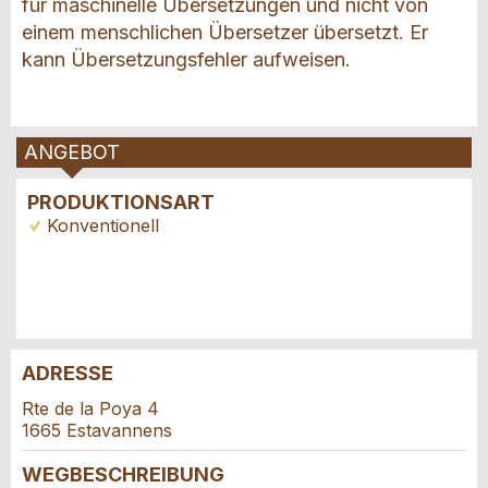
für maschinelle Übersetzungen und nicht von
einem menschlichen Übersetzer übersetzt. Er
kann Übersetzungsfehler aufweisen.
ANGEBOT
PRODUKTIONSART
Konventionell
ADRESSE
Anzeige beanstanden
Anzeige weiterempfehlen
Rte de la Poya 4
1665 Estavannens
Reservation
Ihr Feedback wird sehr geschätzt!
Empfehlen Sie diese Anzeige an Freunde weiter.
WEGBESCHREIBUNG