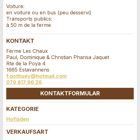
Veranstaltungsdatum *:
Voiture:
Allgemeines Feedback
en voiture ou en bus (peu desservi)
Anzahl der Teilnehmer *:
Anzeige nicht mehr gültig
Transports publics:
Anzeige unvollständig
à 50 m de la ferme
Vorname / Nachname *:
KONTAKT
Ferme Les Chaux
Paul, Dominique & Christian Pharisa Jaquet
Firma / Organisation:
Rte de la Poya 4
1665 Estavannens
f.gothuey@hotmail.com
* Eingabe erforderlich
079 817 96 26
Adresszusatz:
ANZEIGE WEITEREMPFEHLEN
KONTAKTFORMULAR
Nachricht
Schliessen
Strasse und Nr. *:
KATEGORIE
Kontakt
Hofladen
PLZ / Ort *:
VERKAUFSART
Verfassen Sie eine Nachricht für die