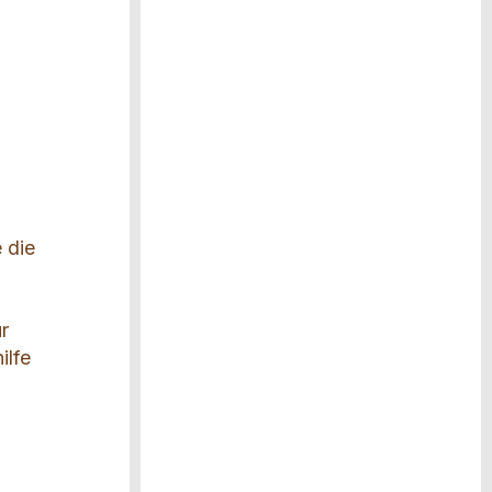
 die
ür
ilfe