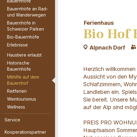
Bauernhöfe
Bauernhöfe an Rad-
und Wanderwegen
Ferienhaus
Bauernhöfe in
Bio Hof 
Schweizer Pärken
Bio-Bauernhöfe
Erlebnisse
Alpnach Dorf
Haustiere erlaubt
Historische
Herzlich willkommen 
Bauernhöfe
Aussicht von den Myt
Mithilfe auf dem
Bauernhof
Schlafzimmern, Wohn
Reitferien
Landleben ein. Spiels
Weintourismus
Sie bereit. Unsere M
auf der Alp sind mögl
Wellness
Service
PREIS PRO WOHNU
Hauptsaison Sommer
Kooperationspartner