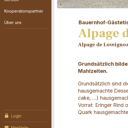
Kooperationspartner
Bauernhof-Gästeti
Über uns
Alpage d
Alpage de Loveignoz
Grundsätzlich bild
Mahlzeiten.
Grundsätzlich sind d
hausgemachte Desser
cake, ...) hausgemac
Vorrat: Eringer Rind
Quark hausgemachtes 
Login
Merkliste