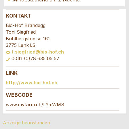
KONTAKT
Anzeige beanstanden
Anzeige weiterempfehlen
Bio-Hof Brandegg
Toni Siegfried
Ihr Feedback wird sehr geschätzt!
Empfehlen Sie diese Anzeige an Freunde weiter.
Bühlbergstrasse 161
3775 Lenk i.S.
t.siegfried@bio-hof.ch
Allgemeines Feedback
0041 (0)78 635 05 57
Anzeige nicht mehr gültig
Anzeige unvollständig
LINK
Buchungsanfrage
http://www.bio-hof.ch
Verfassen Sie eine Nachricht für die
WEBCODE
Kontaktpersonen dieser Anzeige.
www.myfarm.ch/LYmWMS
* Eingabe erforderlich
Anreise *
Anzeige beanstanden
Kalende