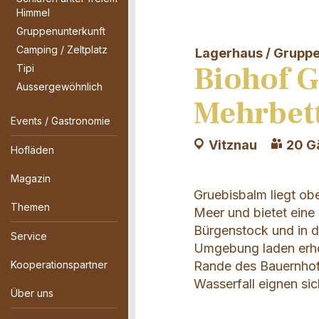
Himmel
Gruppenunterkunft
Camping / Zeltplatz
Lagerhaus / Grupp
Biohof 
Tipi
Aussergewöhnlich
Mehrbet
Events / Gastronomie
Vitznau
20 G
Hofläden
Magazin
Gruebisbalm liegt obe
Themen
Meer und bietet eine
Bürgenstock und in di
Service
Umgebung laden erho
Kooperationspartner
Rande des Bauernhofe
Wasserfall eignen sic
Über uns