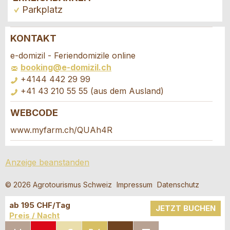
Parkplatz
KONTAKT
Anzeige beanstanden
Anzeige weiterempfehlen
e-domizil - Feriendomizile online
booking@e-domizil.ch
Ihr Feedback wird sehr geschätzt!
Empfehlen Sie diese Anzeige an Freunde weiter.
+4144 442 29 99
+41 43 210 55 55 (aus dem Ausland)
Allgemeines Feedback
WEBCODE
Anzeige nicht mehr gültig
Buchungsanfrage
Anzeige unvollständig
www.myfarm.ch/QUAh4R
Verfassen Sie eine Nachricht für die
Anzeige beanstanden
Kontaktpersonen dieser Anzeige.
© 2026 Agrotourismus Schweiz
Impressum
Datenschutz
Anreise *
ab 195 CHF/Tag
Kalende
JETZT BUCHEN
Preis / Nacht
öffnen
Abreise
* Eingabe erforderlich
AUGUST
2026
IN KALENDER
ZUR
AUF
AUF X
PER E-MAIL
SEITE