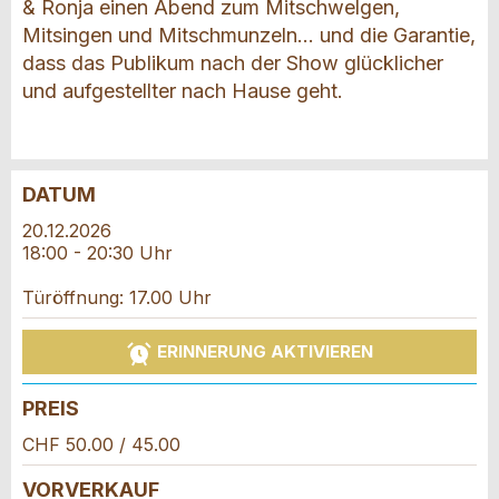
& Ronja einen Abend zum Mitschwelgen,
Mitsingen und Mitschmunzeln… und die Garantie,
dass das Publikum nach der Show glücklicher
und aufgestellter nach Hause geht.
DATUM
Anzeige beanstanden
Anzeige weiterempfehlen
20.12.2026
18:00 - 20:30 Uhr
Reservation
Ihr Feedback wird sehr geschätzt!
Empfehlen Sie diese Anzeige an Freunde weiter.
Türöffnung: 17.00 Uhr
Veranstaltungsdatum *:
Allgemeines Feedback
ERINNERUNG AKTIVIEREN
Anzahl der Teilnehmer *:
Anzeige nicht mehr gültig
Anzeige unvollständig
PREIS
Vorname / Nachname *:
CHF 50.00 / 45.00
VORVERKAUF