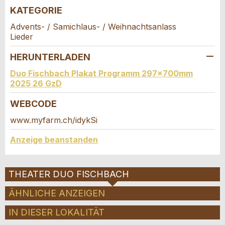
KATEGORIE
Verfassen Sie eine Nachricht für die
Nachricht:
Kontaktpersonen dieser Anzeige.
Advents- / Samichlaus- / Weihnachtsanlass
Lieder
* Pflichtfeld
HERUNTERLADEN
Information: Zur Qualitätssicherung wird eine Kopie der
E-Mail an guidle gesendet.
Duo Fischbach Plakat Programm 297x700mm
2025 26 GzD
This site is protected by reCAPTCHA and the Google
Privacy
WEBCODE
Policy
and
Terms of Service
apply.
www.myfarm.ch/idykSi
SCHLIESSEN
Adresse
Anzeige beanstanden
ANMELDEN
THEATER DUO FISCHBACH
ÄHNLICHE ANZEIGEN
IN DIESER LOKALITÄT