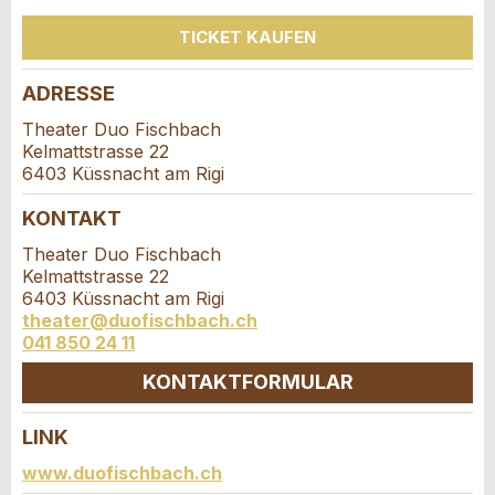
Firma / Organisation:
TICKET KAUFEN
ADRESSE
* Eingabe erforderlich
Adresszusatz:
Theater Duo Fischbach
ANZEIGE WEITEREMPFEHLEN
Kelmattstrasse 22
6403 Küssnacht am Rigi
Nachricht
Schliessen
Strasse und Nr. *:
KONTAKT
Theater Duo Fischbach
PLZ / Ort *:
Kelmattstrasse 22
6403 Küssnacht am Rigi
theater@duofischbach.ch
* Eingabe erforderlich
041 850 24 11
E-Mail *:
Zur Qualitätssicherung wird eine Kopie der E-Mail
KONTAKTFORMULAR
an guidle übermittelt.
LINK
Telefon *:
NACHRICHT SENDEN
Kontakt
www.duofischbach.ch
Schliessen