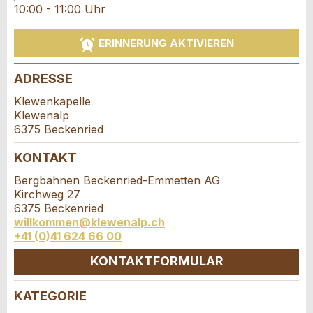
Reservation
10:00 - 11:00 Uhr
Ihr Feedback wird sehr geschätzt!
Empfehlen Sie diese Anzeige an Freunde weiter.
Veranstaltungsdatum *:
ERINNERUNG AKTIVIEREN
Allgemeines Feedback
Anzahl der Teilnehmer *:
Anzeige nicht mehr gültig
ADRESSE
Anzeige unvollständig
Klewenkapelle
Vorname / Nachname *:
Klewenalp
6375 Beckenried
KONTAKT
Firma / Organisation:
Bergbahnen Beckenried-Emmetten AG
Kirchweg 27
6375 Beckenried
* Eingabe erforderlich
Adresszusatz:
willkommen@klewenalp.ch
+41 (0)41 624 66 00
ANZEIGE WEITEREMPFEHLEN
KONTAKTFORMULAR
Nachricht
Schliessen
Strasse und Nr. *:
KATEGORIE