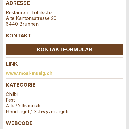
Anzahl der Teilnehmer *:
ADRESSE
Anzeige nicht mehr gültig
Anzeige unvollständig
Restaurant Tobitschä
Alte Kantonsstrasse 20
Vorname / Nachname *:
6440 Brunnen
KONTAKT
Firma / Organisation:
KONTAKTFORMULAR
* Eingabe erforderlich
LINK
Adresszusatz:
Kontakt
www.mosi-musig.ch
ANZEIGE WEITEREMPFEHLEN
KATEGORIE
Verfassen Sie eine Nachricht für die
Nachricht
Schliessen
Strasse und Nr. *:
Kontaktpersonen dieser Anzeige.
Chilbi
Fest
Alte Volksmusik
PLZ / Ort *:
Handorgel / Schwyzerörgeli
WEBCODE
* Eingabe erforderlich