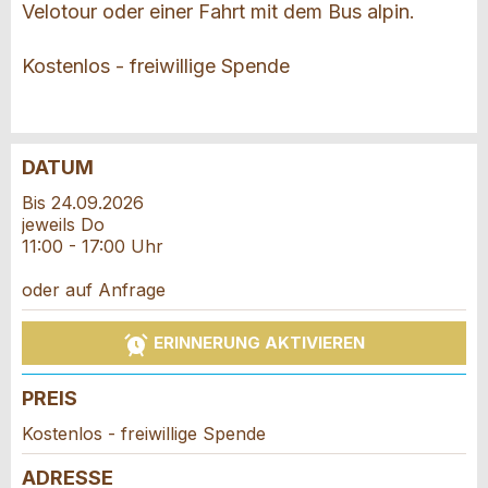
Velotour oder einer Fahrt mit dem Bus alpin.
Kostenlos - freiwillige Spende
DATUM
Anzeige beanstanden
Anzeige weiterempfehlen
Bis 24.09.2026
jeweils Do
Reservation
11:00 - 17:00 Uhr
Ihr Feedback wird sehr geschätzt!
Empfehlen Sie diese Anzeige an Freunde weiter.
oder auf Anfrage
Veranstaltungsdatum *:
Allgemeines Feedback
Anzahl der Teilnehmer *:
Anzeige nicht mehr gültig
ERINNERUNG AKTIVIEREN
Anzeige unvollständig
PREIS
Vorname / Nachname *:
Kostenlos - freiwillige Spende
ADRESSE