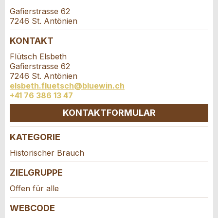
Firma / Organisation:
Gafierstrasse 62
7246 St. Antönien
* Eingabe erforderlich
Adresszusatz:
KONTAKT
ANZEIGE WEITEREMPFEHLEN
Flütsch Elsbeth
Gafierstrasse 62
Nachricht
Schliessen
Strasse und Nr. *:
7246 St. Antönien
elsbeth.fluetsch@bluewin.ch
+41 76 386 13 47
PLZ / Ort *:
KONTAKTFORMULAR
* Eingabe erforderlich
KATEGORIE
Kontakt
E-Mail *:
Zur Qualitätssicherung wird eine Kopie der E-Mail
Historischer Brauch
an guidle übermittelt.
ZIELGRUPPE
Verfassen Sie eine Nachricht für die
Telefon *:
NACHRICHT SENDEN
Kontaktpersonen dieser Anzeige.
Offen für alle
Schliessen
WEBCODE