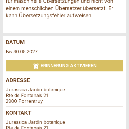
für maschinelle Übersetzungen und nicht von
einem menschlichen Übersetzer übersetzt. Er
kann Übersetzungsfehler aufweisen.
DATUM
Anzeige beanstanden
Anzeige weiterempfehlen
Bis 30.05.2027
Reservation
Ihr Feedback wird sehr geschätzt!
Empfehlen Sie diese Anzeige an Freunde weiter.
ERINNERUNG AKTIVIEREN
Veranstaltungsdatum *:
Allgemeines Feedback
ADRESSE
Anzahl der Teilnehmer *:
Anzeige nicht mehr gültig
Jurassica Jardin botanique
Anzeige unvollständig
Rte de Fontenais 21
2900 Porrentruy
Vorname / Nachname *:
KONTAKT
Jurassica Jardin botanique
Rte de Fontenais 21
Firma / Organisation: