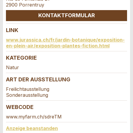
2900 Porrentruy
KONTAKTFORMULAR
* Eingabe erforderlich
Adresszusatz:
ANZEIGE WEITEREMPFEHLEN
LINK
Kontakt
www.jurassica.ch/fr/jardin-botanique/exposition-
Nachricht
Schliessen
Strasse und Nr. *:
en-plein-air/exposition-plantes-fiction.html
Verfassen Sie eine Nachricht für die
KATEGORIE
Kontaktpersonen dieser Anzeige.
PLZ / Ort *:
Natur
ART DER AUSSTELLUNG
* Eingabe erforderlich
E-Mail *:
Freilichtausstellung
Zur Qualitätssicherung wird eine Kopie der E-Mail
Sonderausstellung
an guidle übermittelt.
WEBCODE
Telefon *:
NACHRICHT SENDEN
www.myfarm.ch/sdreTM
Schliessen
Adresse
Anzeige beanstanden
Nachricht: