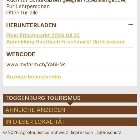
Für Lehrpersonen
* Pflichtfeld
Offen für alle
Information: Zur Qualitätssicherung wird eine Kopie der
E-Mail an guidle gesendet.
HERUNTERLADEN
This site is protected by reCAPTCHA and the Google
Privacy
Flyer Frischmarkt 2026 04 25
Policy
and
Terms of Service
apply.
Anmeldung Gasttisch Frischmarkt Unterwasser
WEBCODE
Adresse
SCHLIESSEN
www.myfarm.ch/Ya6HVs
ANMELDEN
Anzeige beanstanden
TOGGENBURG TOURISMUS
ÄHNLICHE ANZEIGEN
IN DIESER LOKALITÄT
© 2026 Agrotourismus Schweiz
Impressum
Datenschutz