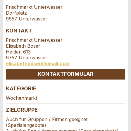
* Eingabe erforderlich
Adresszusatz:
Frischmarkt Unterwasser
Dorfplatz
ANZEIGE WEITEREMPFEHLEN
9657 Unterwasser
Nachricht
Schliessen
Strasse und Nr. *:
KONTAKT
Frischmarkt Unterwasser
Elisabeth Boser
PLZ / Ort *:
Halden 613
9757 Unterwasser
elisabethboser@gmail.com
* Eingabe erforderlich
E-Mail *:
KONTAKTFORMULAR
Zur Qualitätssicherung wird eine Kopie der E-Mail
an guidle übermittelt.
KATEGORIE
Telefon *:
NACHRICHT SENDEN
Kontakt
Wochenmarkt
Schliessen
ZIELGRUPPE
Verfassen Sie eine Nachricht für die
Nachricht:
Kontaktpersonen dieser Anzeige.
Auch für Gruppen / Firmen geeignet
(Spezialangebote)
Auch für Schulklassen geeignet (Spezialangebote)