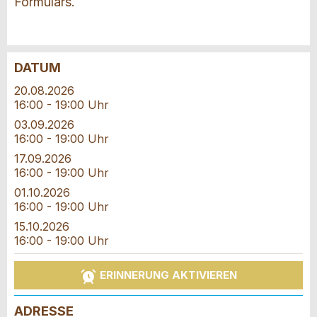
Formulars.
DATUM
Anzeige beanstanden
Anzeige weiterempfehlen
20.08.2026
16:00 - 19:00 Uhr
Reservation
Ihr Feedback wird sehr geschätzt!
Empfehlen Sie diese Anzeige an Freunde weiter.
03.09.2026
16:00 - 19:00 Uhr
Veranstaltungsdatum *:
Allgemeines Feedback
17.09.2026
Anzahl der Teilnehmer *:
16:00 - 19:00 Uhr
Anzeige nicht mehr gültig
01.10.2026
Anzeige unvollständig
16:00 - 19:00 Uhr
Vorname / Nachname *:
15.10.2026
16:00 - 19:00 Uhr
ERINNERUNG AKTIVIEREN
Firma / Organisation:
ADRESSE