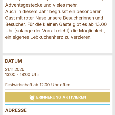
Adventsgestecke und vieles mehr.
Auch in diesem Jahr begrüsst ein besonderer
Gast mit roter Nase unsere Besucherinnen und
Besucher. Für die kleinen Gäste gibt es ab 13.00
Uhr (solange der Vorrat reicht) die Möglichkeit,
ein eigenes Lebkuchenherz zu verzieren.
DATUM
Anzeige beanstanden
Anzeige weiterempfehlen
21.11.2026
13:00 - 19:00 Uhr
Reservation
Ihr Feedback wird sehr geschätzt!
Empfehlen Sie diese Anzeige an Freunde weiter.
Festwirtschaft ab 12:00 Uhr offen
Veranstaltungsdatum *:
Allgemeines Feedback
ERINNERUNG AKTIVIEREN
Anzahl der Teilnehmer *:
Anzeige nicht mehr gültig
Anzeige unvollständig
ADRESSE