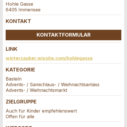
Vorname / Nachname *:
Hohle Gasse
6405 Immensee
KONTAKT
Firma / Organisation:
KONTAKTFORMULAR
* Eingabe erforderlich
Adresszusatz:
LINK
ANZEIGE WEITEREMPFEHLEN
Kontakt
winterzauber.wixsite.com/hohlegasse
Nachricht
Schliessen
Strasse und Nr. *:
KATEGORIE
Verfassen Sie eine Nachricht für die
Kontaktpersonen dieser Anzeige.
Basteln
Advents- / Samichlaus- / Weihnachtsanlass
PLZ / Ort *:
Advents- / Weihnachtsmarkt
ZIELGRUPPE
* Eingabe erforderlich
E-Mail *:
Auch für Kinder empfehlenswert
Zur Qualitätssicherung wird eine Kopie der E-Mail
Offen für alle
an guidle übermittelt.