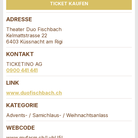
TICKET KAUFEN
Firma / Organisation:
ADRESSE
* Eingabe erforderlich
Theater Duo Fischbach
Adresszusatz:
Kelmattstrasse 22
ANZEIGE WEITEREMPFEHLEN
6403 Küssnacht am Rigi
Nachricht
Schliessen
Strasse und Nr. *:
KONTAKT
TICKETINO AG
0900 441 441
PLZ / Ort *:
LINK
Kontakt
* Eingabe erforderlich
www.duofischbach.ch
E-Mail *:
Zur Qualitätssicherung wird eine Kopie der E-Mail
KATEGORIE
Verfassen Sie eine Nachricht für die
an guidle übermittelt.
Kontaktpersonen dieser Anzeige.
Advents- / Samichlaus- / Weihnachtsanlass
Telefon *:
NACHRICHT SENDEN
WEBCODE
Schliessen
www.myfarm.ch/LyhU5L