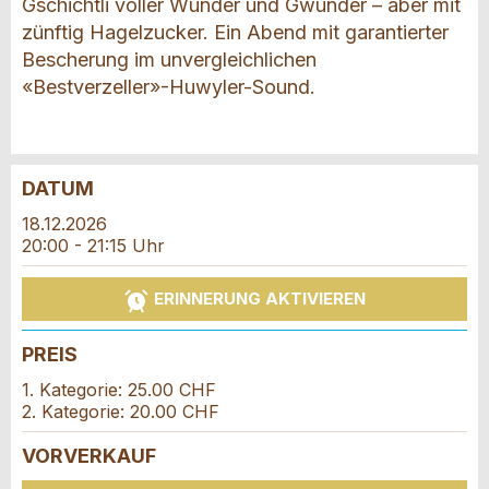
Gschichtli voller Wunder und Gwunder – aber mit
zünftig Hagelzucker. Ein Abend mit garantierter
Bescherung im unvergleichlichen
«Bestverzeller»-Huwyler-Sound.
DATUM
Anzeige beanstanden
Anzeige weiterempfehlen
18.12.2026
20:00 - 21:15 Uhr
Reservation
Ihr Feedback wird sehr geschätzt!
Empfehlen Sie diese Anzeige an Freunde weiter.
ERINNERUNG AKTIVIEREN
Veranstaltungsdatum *:
Allgemeines Feedback
Anzahl der Teilnehmer *:
PREIS
Anzeige nicht mehr gültig
Anzeige unvollständig
1. Kategorie: 25.00 CHF
2. Kategorie: 20.00 CHF
Vorname / Nachname *:
VORVERKAUF