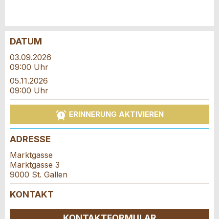
DATUM
Anzeige beanstanden
Anzeige weiterempfehlen
03.09.2026
09:00 Uhr
Reservation
Ihr Feedback wird sehr geschätzt!
Empfehlen Sie diese Anzeige an Freunde weiter.
05.11.2026
09:00 Uhr
Veranstaltungsdatum *:
Allgemeines Feedback
Anzahl der Teilnehmer *:
ERINNERUNG AKTIVIEREN
Anzeige nicht mehr gültig
Anzeige unvollständig
ADRESSE
Vorname / Nachname *:
Marktgasse
Marktgasse 3
9000 St. Gallen
Firma / Organisation:
KONTAKT
* Eingabe erforderlich
KONTAKTFORMULAR