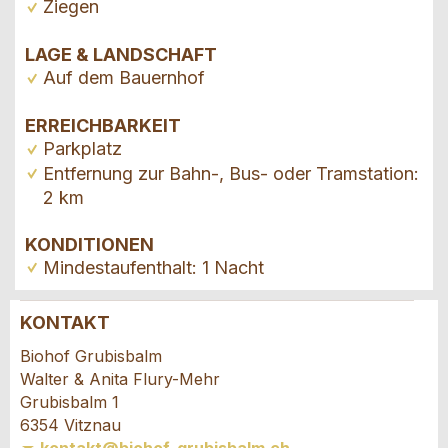
Ziegen
LAGE & LANDSCHAFT
Auf dem Bauernhof
ERREICHBARKEIT
Parkplatz
Entfernung zur Bahn-, Bus- oder Tramstation:
2 km
KONDITIONEN
Mindestaufenthalt: 1 Nacht
KONTAKT
Anzeige beanstanden
Anzeige weiterempfehlen
Biohof Grubisbalm
Walter & Anita Flury-Mehr
Ihr Feedback wird sehr geschätzt!
Empfehlen Sie diese Anzeige an Freunde weiter.
Grubisbalm 1
6354 Vitznau