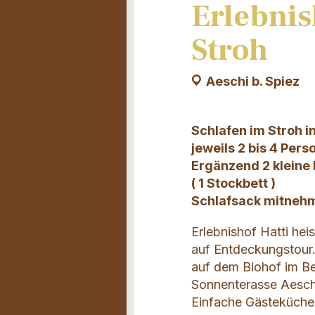
Erlebnis
Stroh
Aeschi b. Spiez
Schlafen im Stroh i
jeweils 2 bis 4 Per
Ergänzend 2 kleine 
( 1 Stockbett )
Schlafsack mitneh
Erlebnishof Hatti he
auf Entdeckungstour.
auf dem Biohof im Be
Sonnenterasse Aeschi
Einfache Gästeküche