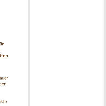
ür
.
tten
Bauer
ppen
ckte